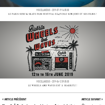
MISCELLANEOUS - 2019-07-19 14:05:00
LE PARIS SURF & SKATE FILM FESTIVAL DÃ©VOILE SON JURY ET SES FILMS !
MISCELLANEOUS - 2019-06-12 09:05:00
LE WHEELS AND WAVES EST Ã BIARRITZ !
‹
›
ARTICLE PRÉCÉDENT
ARTICLE SUIVANT