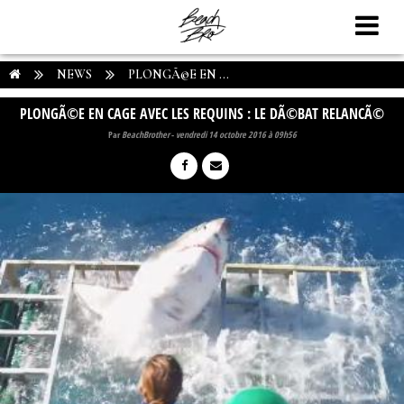
NEWS
PLONGÃ©E EN ...
PLONGÃ©E EN CAGE AVEC LES REQUINS : LE DÃ©BAT RELANCÃ©
Par
BeachBrother
-
vendredi 14 octobre 2016 à 09h56