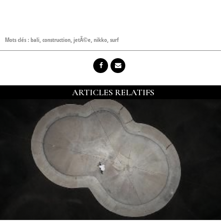
Mots clés :
bali
,
construction
,
jetÃ©e
,
nikko
,
surf
ARTICLES RELATIFS