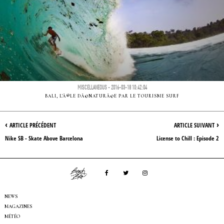
MISCELLANEOUS - 2016-03-18 10:42:04
BALI, L'Ã®LE DÃ©NATURÃ©E PAR LE TOURISME SURF
‹
›
ARTICLE PRÉCÉDENT
ARTICLE SUIVANT
Nike SB - Skate Above Barcelona
License to Chill : Episode 2
NEWS
MAGAZINES
MÉTÉO