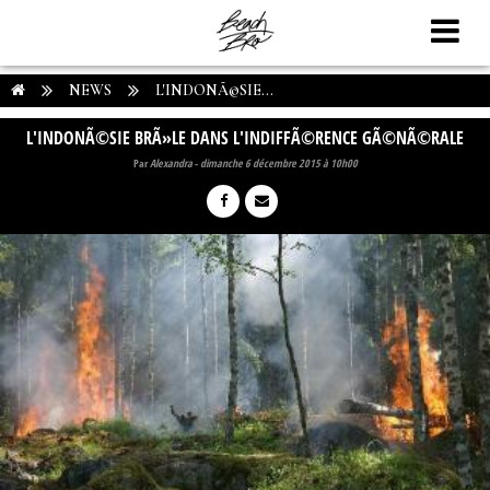
NEWS
L'INDONÃ©SIE...
L'INDONÃ©SIE BRÃ»LE DANS L'INDIFFÃ©RENCE GÃ©NÃ©RALE
Par
Alexandra
-
dimanche 6 décembre 2015 à 10h00