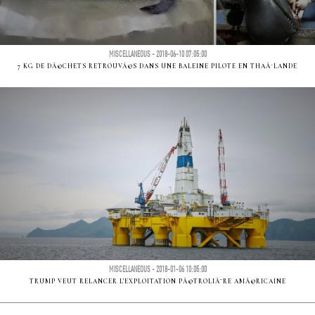
MISCELLANEOUS - 2018-06-10 07:05:00
7 KG DE DÃ©CHETS RETROUVÃ©S DANS UNE BALEINE PILOTE EN THAÃ¯LANDE
MISCELLANEOUS - 2018-01-06 10:05:00
TRUMP VEUT RELANCER L'EXPLOITATION PÃ©TROLIÃ¨RE AMÃ©RICAINE