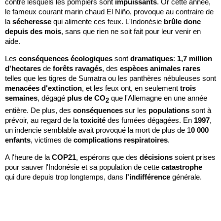
contre lesquels les pompiers sont
impuissants
. Or cette année,
le fameux courant marin chaud El Niño, provoque au contraire de
la
sécheresse
qui alimente ces feux. L'Indonésie
brûle donc
depuis des mois
, sans que rien ne soit fait pour leur venir en
aide.
Les
conséquences écologiques
sont
dramatiques
:
1,7 million
d'hectares
de
forêts
ravagés
, des
espèces animales rares
telles que les tigres de Sumatra ou les panthères nébuleuses sont
menacées d'extinction
, et les feux ont, en seulement
trois
semaines
, dégagé
plus de CO
que l'Allemagne en une année
2
entière. De plus, des
conséquences
sur les
populations
sont à
prévoir, au regard de la
toxicité
des fumées dégagées. En
1997
,
un indencie semblable avait provoqué la mort de plus de 1
0 000
enfants
, victimes de
complications respiratoires
.
A l'heure de la
COP21
, espérons que des
décisions
soient prises
pour sauver l'Indonésie et sa population de cette
catastrophe
qui dure depuis trop longtemps, dans
l'indifférence
générale.