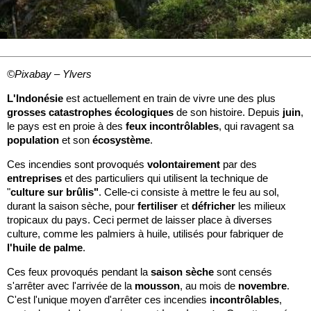
©Pixabay – Ylvers
L'Indonésie
est actuellement en train de vivre une des plus
grosses catastrophes écologiques
de son histoire. Depuis
juin
,
le pays est en proie à des
feux incontrôlables
, qui ravagent sa
population
et son
écosystème
.
Ces incendies sont provoqués
volontairement
par des
entreprises
et des particuliers qui utilisent la technique de
"
culture sur brûlis"
. Celle-ci consiste à mettre le feu au sol,
durant la saison sèche, pour
fertiliser
et
défricher
les milieux
tropicaux du pays. Ceci permet de laisser place à diverses
culture, comme les palmiers à huile, utilisés pour fabriquer de
l'huile de palme
.
Ces feux provoqués pendant la
saison sèche
sont censés
s'arrêter avec l'arrivée de la
mousson
, au mois de
novembre
.
C'est l'unique moyen d'arrêter ces incendies
incontrôlables
,