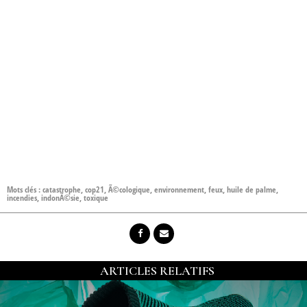
Mots clés :
catastrophe
,
cop21
,
Ã©cologique
,
environnement
,
feux
,
huile de palme
,
incendies
,
indonÃ©sie
,
toxique
ARTICLES RELATIFS