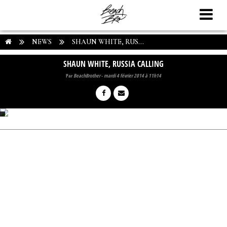
NEWS
SHAUN WHITE, RUS...
SHAUN WHITE, RUSSIA CALLING
Par
BeachBrother
-
mardi 4 février 2014 à 11h14