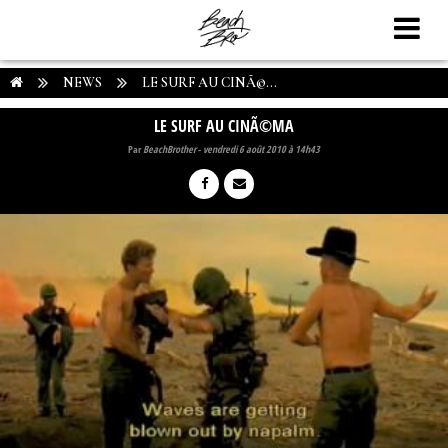
NEWS
LE SURF AU CINÃ©...
LE SURF AU CINÃ©MA
Par
BeachBrother
-
vendredi 6 août 2010 à 14h43