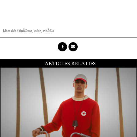
Mots clés :
cinÃ©ma
,
culte
,
vidÃ©o
ARTICLES RELATIFS