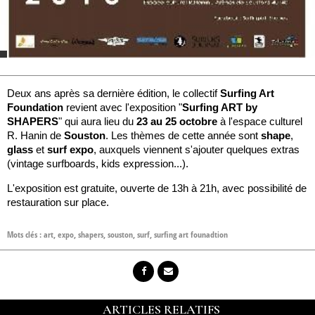
Deux ans après sa dernière édition, le collectif
Surfing Art
Foundation
revient avec l'exposition "
Surfing ART by
SHAPERS
" qui aura lieu du
23 au 25 octobre
à l'espace culturel
R. Hanin de
Souston
. Les thèmes de cette année sont
shape
,
glass
et
surf expo
, auxquels viennent s'ajouter quelques extras
(vintage surfboards, kids expression...).
L'exposition est gratuite, ouverte de 13h à 21h, avec possibilité de
restauration sur place.
Mots clés :
art
,
expo
,
shapers
,
souston
,
surf
,
surfing art founadtion
ARTICLES RELATIFS