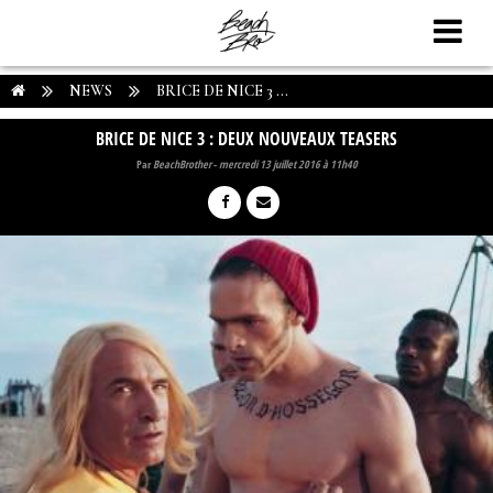
NEWS
BRICE DE NICE 3 ...
BRICE DE NICE 3 : DEUX NOUVEAUX TEASERS
Par
BeachBrother
-
mercredi 13 juillet 2016 à 11h40