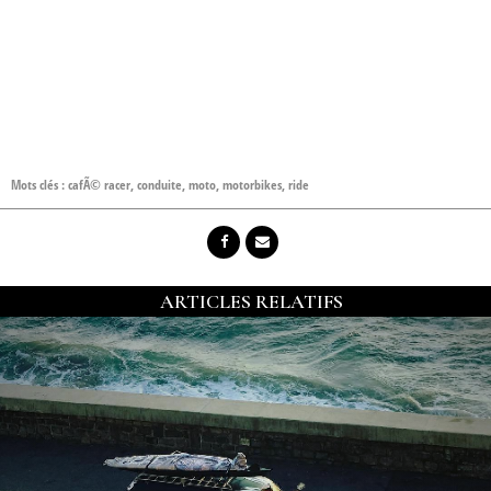
Mots clés :
cafÃ© racer
,
conduite
,
moto
,
motorbikes
,
ride
ARTICLES RELATIFS