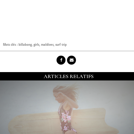
Mots clés :
billabong
,
girls
,
maldives
,
surf trip
ARTICLES RELATIFS