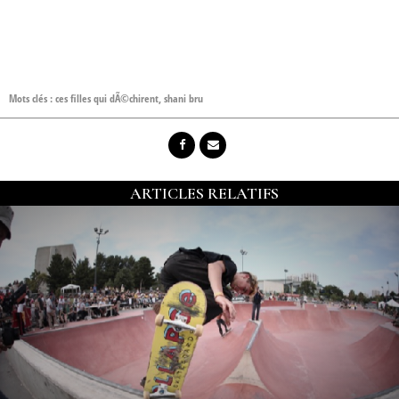
Mots clés :
ces filles qui dÃ©chirent
,
shani bru
ARTICLES RELATIFS