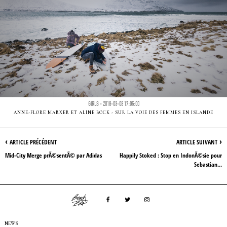
GIRLS - 2018-03-08 17:05:00
ANNE-FLORE MARXER ET ALINE BOCK - SUR LA VOIE DES FEMMES EN ISLANDE
‹
›
ARTICLE PRÉCÉDENT
ARTICLE SUIVANT
Mid-City Merge prÃ©sentÃ© par Adidas
Happily Stoked : Stop en IndonÃ©sie pour
Sebastian...
NEWS