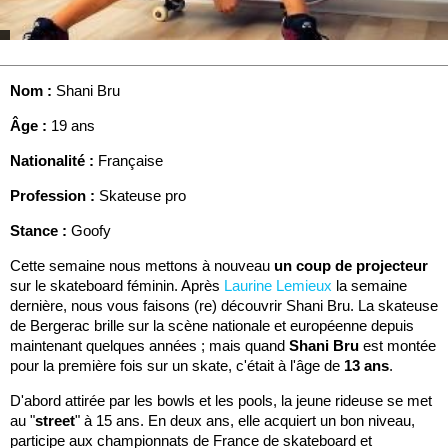
Nom :
Shani Bru
Âge :
19 ans
Nationalité :
Française
Profession :
Skateuse pro
Stance :
Goofy
Cette semaine nous mettons à nouveau
un coup de projecteur
sur le skateboard féminin. Après
Laurine Lemieux
la semaine
dernière, nous vous faisons (re) découvrir Shani Bru. La skateuse
de Bergerac brille sur la scène nationale et européenne depuis
maintenant quelques années ; mais quand
Shani Bru
est montée
pour la première fois sur un skate, c'était à l'âge de
13 ans
.
D'abord attirée par les bowls et les pools, la jeune rideuse se met
au "
street
" à 15 ans. En deux ans, elle acquiert un bon niveau,
participe aux championnats de France de skateboard et