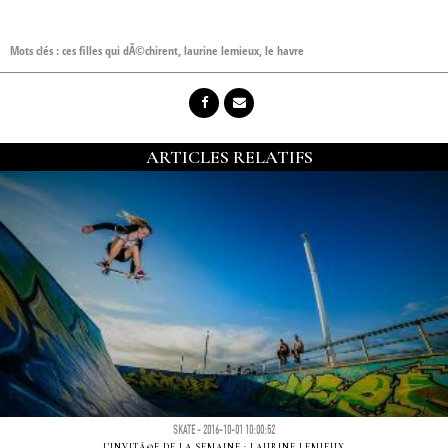
Mots clés :
ces filles qui dÃ©chirent
,
laurine lemieux
,
le havre
ARTICLES RELATIFS
SKATE - 2016-10-01 10:00:52
L'INVITÃ©E DE LA SEMAINE : LAURINE LEMIEUX