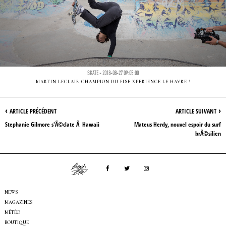
SKATE - 2018-08-27 09:05:00
MARTIN LECLAIR CHAMPION DU FISE XPERIENCE LE HAVRE !
‹
›
ARTICLE PRÉCÉDENT
ARTICLE SUIVANT
Stephanie Gilmore s'Ã©clate Ã Hawaii
Mateus Herdy, nouvel espoir du surf
brÃ©silien
NEWS
MAGAZINES
MÉTÉO
BOUTIQUE