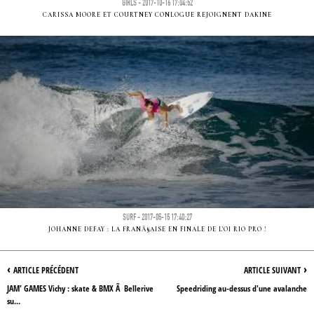
GIRLS - 2017-10-16 17:04:52
CARISSA MOORE ET COURTNEY CONLOGUE REJOIGNENT DAKINE
SURF - 2017-05-15 17:40:27
JOHANNE DEFAY : LA FRANÃ§AISE EN FINALE DE L'OI RIO PRO !
‹
›
ARTICLE PRÉCÉDENT
ARTICLE SUIVANT
JAM' GAMES Vichy : skate & BMX Ã Bellerive
Speedriding au-dessus d'une avalanche
su...