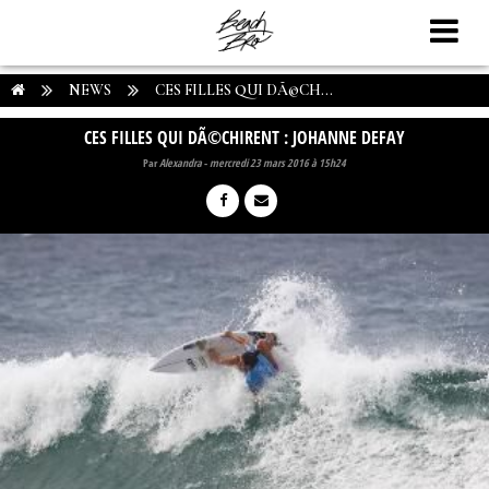
NEWS
CES FILLES QUI DÃ©CH...
CES FILLES QUI DÃ©CHIRENT : JOHANNE DEFAY
Par
Alexandra
-
mercredi 23 mars 2016 à 15h24