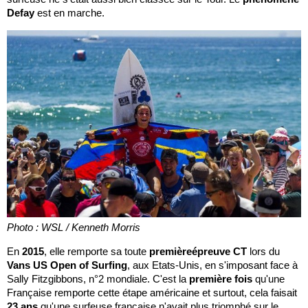
Defay
est en marche.
Photo : WSL / Kenneth Morris
En
2015
, elle remporte sa toute
premièreépreuve CT
lors du
Vans US Open of Surfing
, aux Etats-Unis, en s'imposant face à
Sally Fitzgibbons, n°2 mondiale. C'est la
première fois
qu'une
Française remporte cette étape américaine et surtout, cela faisait
23 ans
qu'une surfeuse française n'avait plus triomphé sur le