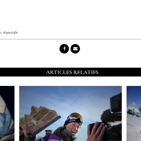
n
,
slopestyle
ARTICLES RELATIFS