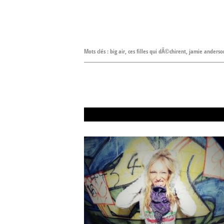
Mots clés :
big air
,
ces filles qui dÃ©chirent
,
jamie anderso